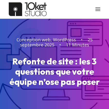
Accueil
Conception web
,
WordPress
•
25
septembre 2025
•
11 Minutes
Le studio
Refonte de site : les 3
Services
questions que votre
équipe n’ose pas poser
Études de cas
Tarifs