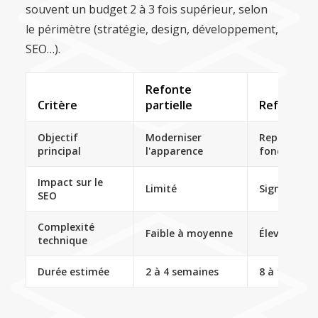
souvent un budget 2 à 3 fois supérieur, selon
le périmètre (stratégie, design, développement,
SEO…).
Refonte
Critère
partielle
Refonte c
Objectif
Moderniser
Repenser l'a
principal
l'apparence
fonctionnal
Impact sur le
Limité
Significatif
SEO
Complexité
Faible à moyenne
Élevée
technique
Durée estimée
2 à 4 semaines
8 à 12 sema